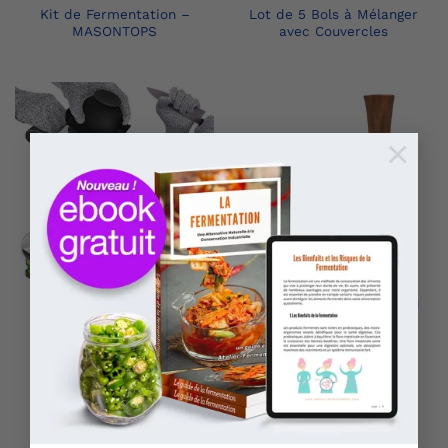
Kit de Fermentation –
Lot de 5 Bols à Mélanger
MASONTOPS
avec Couvercles
×
Mandoline de Cuisine
Pilon de Fermentation en
Acier Inoxydable
Bois – MASONTOPS
Multifonction
Professionnelle