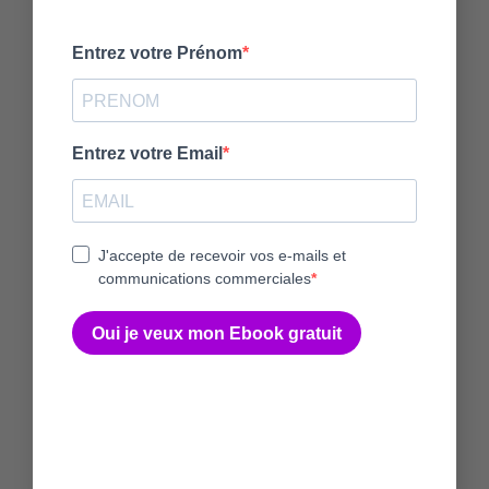
Pot à Fermentation pour
Pot à Lactofermentation
Choucroute en Grès – 7l
Crazy Korean Cooking