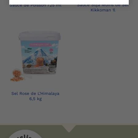
Sauce Soja Moins de Sel
Sauce de Poisson 725 ml
Kikkoman 1l
Sel Rose de L’Himalaya
6,5 kg