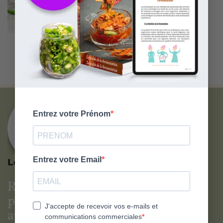
Kit de Fabrication de
4 Couvercles de Pot pour
Kéfir
la Germination
Le Club Atelier Fermentation
Recevez nos meilleurs recettes
et
profitez des conseils et des offres
avant tout le monde !