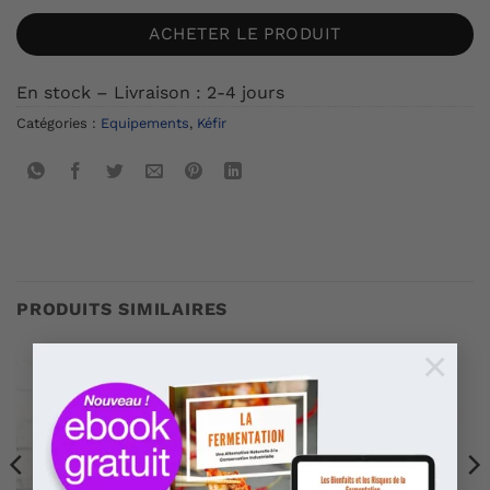
ACHETER LE PRODUIT
En stock – Livraison : 2-4 jours
Catégories :
Equipements
,
Kéfir
PRODUITS SIMILAIRES
×